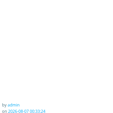
by
admin
on
2026-08-07 00:33:24